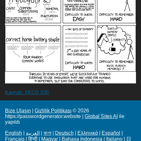
Kaynak: XKCD 936
Bize Ulaşın
|
Gizlilik Politikası
© 2026
https://passwordgenerator.website |
Global Sites AI
ile
yapıldı
English
|
العربية
|
বাংলা
|
Deutsch
|
Ελληνικά
|
Español
|
Français
|
हिन्दी
|
Magyar
|
Bahasa Indonesia
|
Italiano
|
日