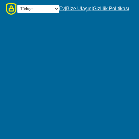
Ev
|
Bize Ulaşın
|
Gizlilik Politikası