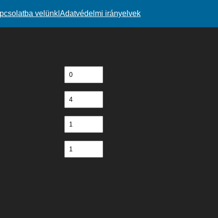
pcsolatba velünk
|
Adatvédelmi irányelvek