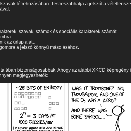
elszavak létrehozásában. Testreszabhatja a jelszót a véletlensz
ával.
rakterek, szavak, számok és speciális karakterek számát.
ombra.
ik az űrlap alatt.
' gombra a jelszó könnyű másolásához.
általában biztonságosabbak. Ahogy az alábbi XKCD képregény is
önnyen megjegyezhetők: