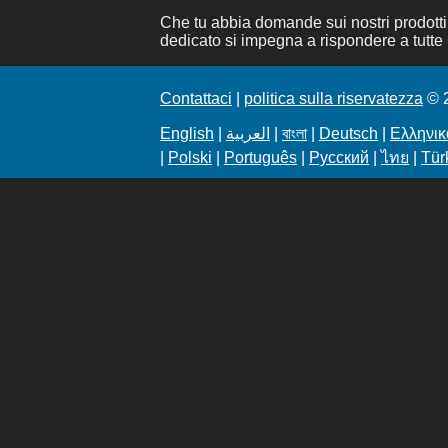
Che tu abbia domande sui nostri prodotti 
dedicato si impegna a rispondere a tutte l
Contattaci
|
politica sulla riservatezza
© 2
English
|
العربية
|
বাংলা
|
Deutsch
|
Ελληνικ
|
Polski
|
Português
|
Русский
|
ไทย
|
Tür