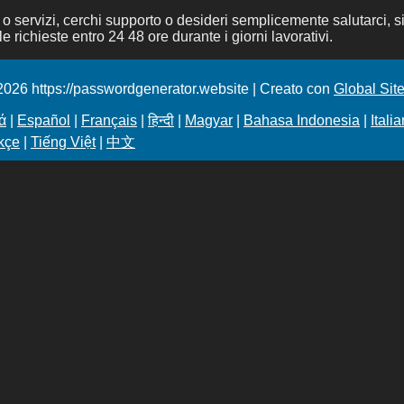
o servizi, cerchi supporto o desideri semplicemente salutarci, si
e richieste entro 24 48 ore durante i giorni lavorativi.
026 https://passwordgenerator.website | Creato con
Global Site
ά
|
Español
|
Français
|
हिन्दी
|
Magyar
|
Bahasa Indonesia
|
Itali
kçe
|
Tiếng Việt
|
中文