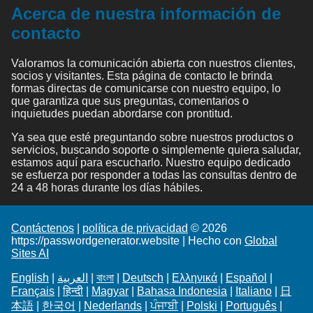
Acerca de nuestra información de
contacto
Valoramos la comunicación abierta con nuestros clientes,
socios y visitantes. Esta página de contacto le brinda
formas directas de comunicarse con nuestro equipo, lo
que garantiza que sus preguntas, comentarios o
inquietudes puedan abordarse con prontitud.
Ya sea que esté preguntando sobre nuestros productos o
servicios, buscando soporte o simplemente quiera saludar,
estamos aquí para escucharlo. Nuestro equipo dedicado
se esfuerza por responder a todas las consultas dentro de
24 a 48 horas durante los días hábiles.
Contáctenos
|
política de privacidad
© 2026
https://passwordgenerator.website | Hecho con
Global
Sites AI
English
|
العربية
|
বাংলা
|
Deutsch
|
Ελληνικά
|
Español
|
Français
|
हिन्दी
|
Magyar
|
Bahasa Indonesia
|
Italiano
|
日
本語
|
한국어
|
Nederlands
|
ਪੰਜਾਬੀ
|
Polski
|
Português
|