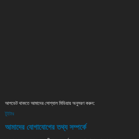
আপডেট থাকতে আমাদের সোশ্যাল মিডিয়ায় অনুসরণ করুন:
টুইটার
আমাদের যোগাযোগের তথ্য সম্পর্কে